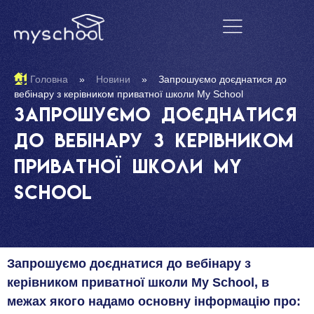
Головна
»
Новини
»
Запрошуємо доєднатися до
вебінару з керівником приватної школи My School
Запрошуємо доєднатися
до вебінару з керівником
приватної школи My
School
Запрошуємо доєднатися до вебінару з
керівником приватної школи My School, в
межах якого надамо основну інформацію про: