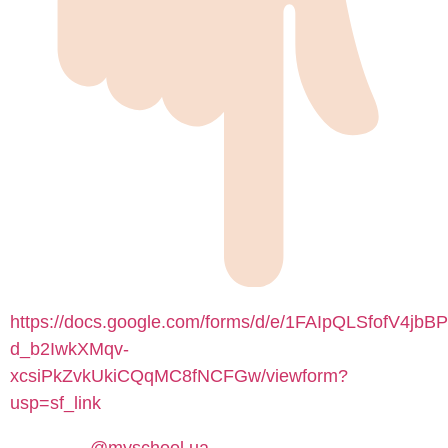
https://docs.google.com/forms/d/e/1FAIpQLSfofV4jbB
d_b2IwkXMqv-
xcsiPkZvkUkiCQqMC8fNCFGw/viewform?
usp=sf_link