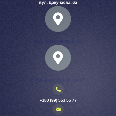
вул. Докучаєва, 6а
вул. Коритнянська, 8а
с. Концово, вул. Миру, 47
+380 (99) 553 55 77