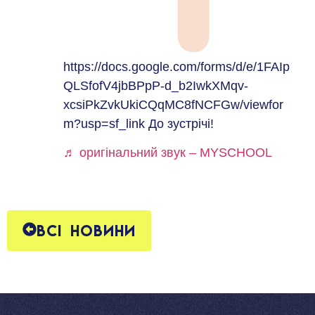
https://docs.google.com/forms/d/e/1FAIp
QLSfofV4jbBPpP-d_b2IwkXMqv-
xcsiPkZvkUkiCQqMC8fNCFGw/viewfor
m?usp=sf_link До зустрічі!
♬ оригінальний звук – MYSCHOOL
Всі новини