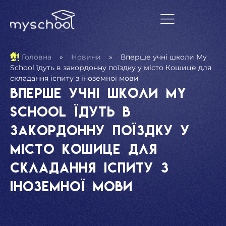
Головна
»
Новини
»
Вперше учні школи My
School їдуть в закордонну поїздку у місто Кошице для
складання іспиту з іноземної мови
Вперше учні школи My
School їдуть в
закордонну поїздку у
місто Кошице для
складання іспиту з
іноземної мови