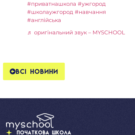
#приватнашкола
#ужгород
#школаужгород
#навчання
#англійська
♬ оригінальний звук – MYSCHOOL
Всі новини
Початкова школа