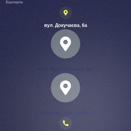
Контакти
вул. Докучаєва, 6а
вул. Коритнянська, 8а
с. Концово, вул. Миру, 47