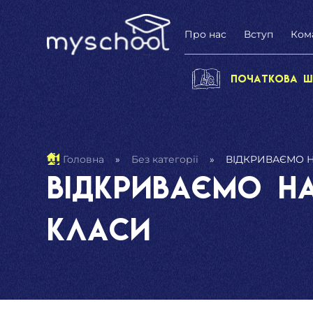
Про нас
Вступ
Ком
Початкова ш
Головна
»
Без категорії
»
ВІДКРИВАЄМО Н
ВІДКРИВАЄМО Н
КЛАСИ