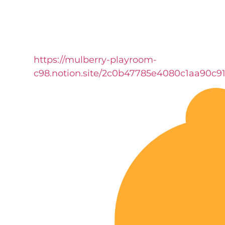
https://mulberry-playroom-
c98.notion.site/2c0b47785e4080c1aa90c