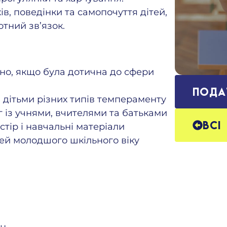
в, поведінки та самопочуття дітей,
тний зв’язок.
ано, якщо була дотична до сфери
Пода
 дітьми різних типів темпераменту
 із учнями, вчителями та батьками
Всі
тір і навчальні матеріали
тей молодшого шкільного віку