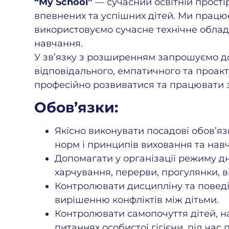
“My School”
— сучасний освітній прості
впевнених та успішних дітей. Ми працю
використовуємо сучасне технічне облад
навчання.
У зв’язку з розширенням запрошуємо 
відповідального, емпатичного та проакт
професійно розвиватися та працювати з
Обов’язки:
Якісно виконувати посадові обов’я
норм і принципів виховання та навч
Допомагати у організації режиму дня
харчування, перерви, прогулянки, в
Контролювати дисципліну та поведі
вирішенню конфліктів між дітьми.
Контролювати самопочуття дітей, н
питаннях особистої гігієни, під час