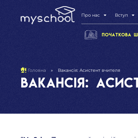
Про нас
Вступ
Початкова ш
Головна
»
Вакансія: Асистент вчителя
Вакансія: Асис