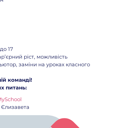
ін
 до 17
р’єрний ріст, можливість
тьютор, заміни на уроках класного
ій команді!
их питань:
ySchool
– Єлизавета