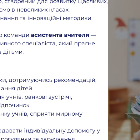
р, створений для розвитку щасливих,
ємо в невеликих класах,
нання та інноваційні методики
до команди
асистента вчителя
—
ивного спеціаліста, який прагне
 дітьми.
зки, дотримуючись рекомендацій,
ання дітей.
 учнів: ранкові зустрічі,
ідпочинок.
нку учнів, сприяти мирному
адавати індивідуальну допомогу у
 прогулянки та харчування.