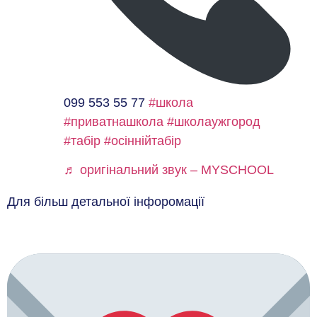
099 553 55 77
#школа
#приватнашкола
#школаужгород
#табір
#осіннійтабір
♬ оригінальний звук – MYSCHOOL
Для більш детальної інфоромації