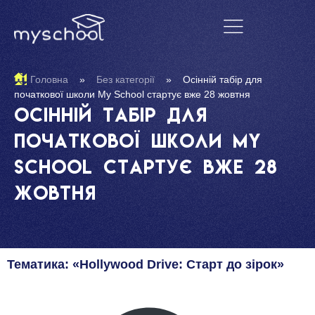
Головна
»
Без категорії
»
Осінній табір для
початкової школи My School стартує вже 28 жовтня
Осінній табір для
початкової школи My
School стартує вже 28
жовтня
Тематика: «Hollywood Drive: Старт до зірок»