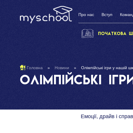
Про нас
Вступ
Коман
Початкова ш
Головна
»
Новини
»
Олімпійські ігри у нашій шк
Олімпійські ігр
Емоції, драйв і спра