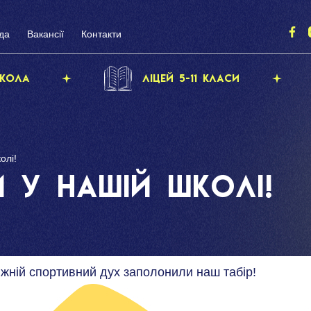
да
Вакансії
Контакти
кола
Ліцей 5-11 класи
олі!
и у нашій школі!
вжній спортивний дух заполонили наш табір!