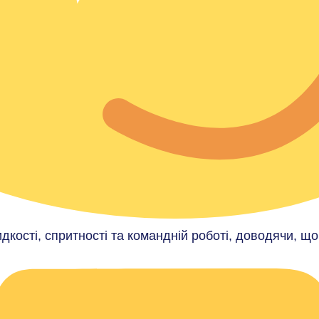
дкості, спритності та командній роботі, доводячи, що