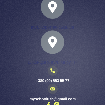
вул. Коритнянська, 8а
с. Концово, вул. Миру, 47
+380 (99) 553 55 77
myschooluzh@gmail.com