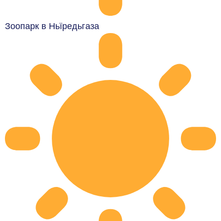
Зоопарк в Ньїредьгаза